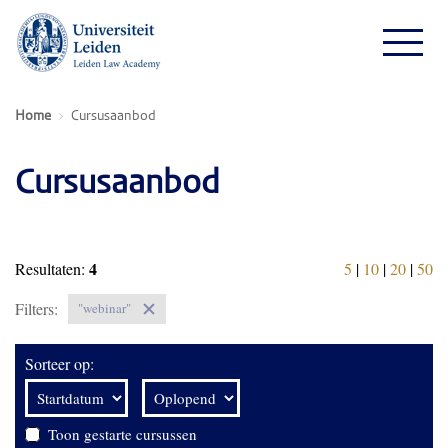
Home
Cursusaanbod
Cursusaanbod
4
Resultaten:
5
|
10
|
20
|
50
Filters:
"webinar"
Sorteer op:
Toon gestarte cursussen