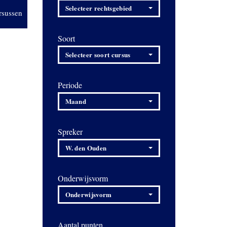
Selecteer rechtsgebied
rsussen
Soort
Selecteer soort cursus
Periode
Maand
Spreker
W. den Ouden
Onderwijsvorm
Onderwijsvorm
Aantal punten