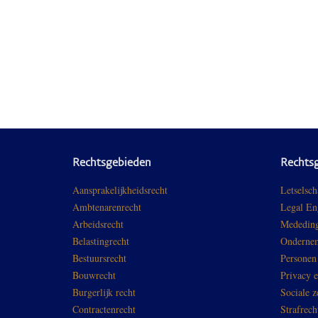
Rechtsgebieden
Rechts
Aansprakelijkheidsrecht
Letselsch
Ambtenarenrecht
Legal En
Arbeidsrecht
Mededing
Belastingrecht
Ondernem
Bestuursrecht
Personen
Bouwrecht
Privacy 
Burgerlijk recht
Sociale z
Contractenrecht
Strafrech