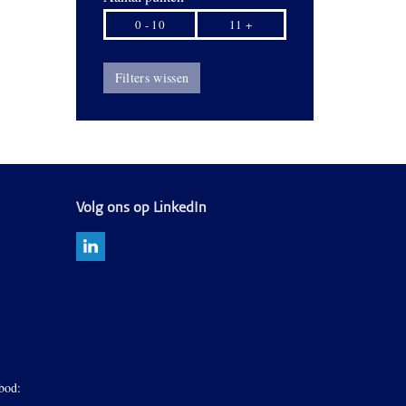
0 - 10
11 +
Filters wissen
Volg ons op LinkedIn
bod: