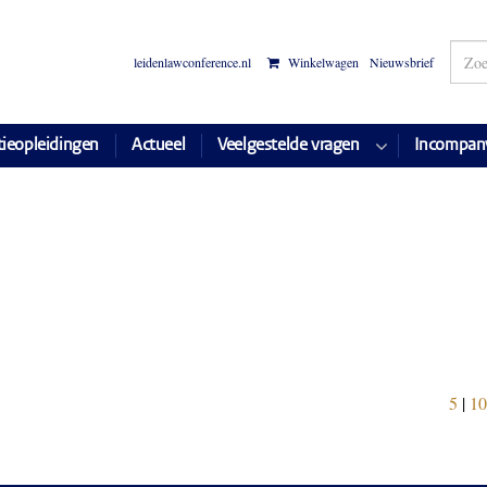
leidenlawconference.nl
Winkelwagen
Nieuwsbrief
tieopleidingen
Actueel
Veelgestelde vragen
Incompan
5
|
10