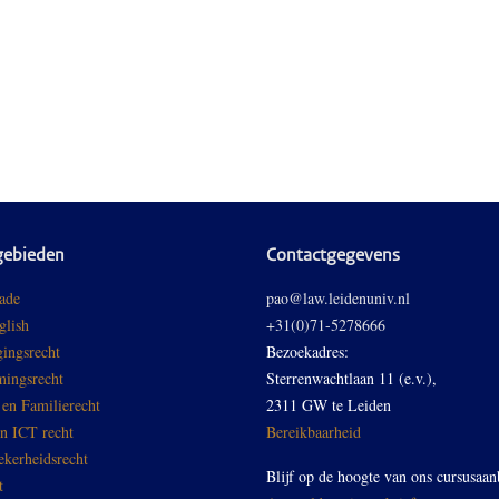
gebieden
Contactgegevens
ade
pao@law.leidenuniv.nl
glish
+31(0)71-5278666
ingsrecht
Bezoekadres:
ingsrecht
Sterrenwachtlaan 11 (e.v.),
 en Familierecht
2311 GW te Leiden
en ICT recht
Bereikbaarheid
ekerheidsrecht
Blijf op de hoogte van ons cursusaan
t