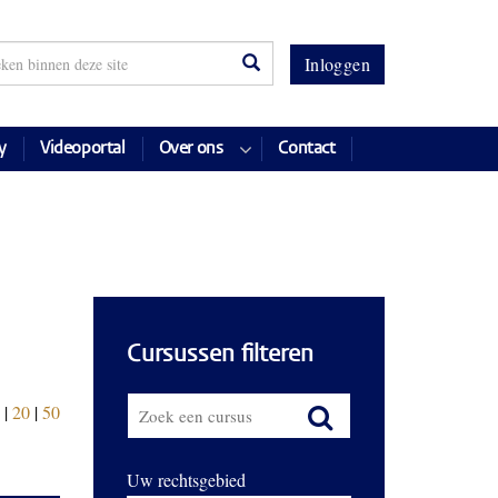
Inloggen
y
Videoportal
Over ons
Contact
Cursussen filteren
|
20
|
50
Uw rechtsgebied