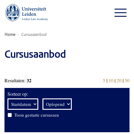
Home
Cursusaanbod
Cursusaanbod
32
Resultaten:
5
|
10
|
20
|
50
Sorteer op:
Toon gestarte cursussen