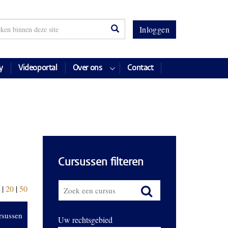
Inloggen
y
Videoportal
Over ons
Contact
Cursussen filteren
|
20
|
50
rsussen
Uw rechtsgebied