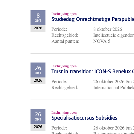
Inschrijving open
8
Studiedag Onrechtmatige Perspubli
OKT
Periode:
8 oktober 2026
2026
Rechtsgebied:
Intellectuele eigendo
Aantal punten:
NOVA 5
Inschrijving open
26
Trust in transition: ICON-S Benelux
OKT
Periode:
26 oktober 2026
t/m
2026
Rechtsgebied:
Internationaal Publie
Inschrijving open
26
Specialisatiecursus Subsidies
OKT
Periode:
26 oktober 2026
t/m
2026
Rechtsgebied:
Bestuurs(proces)recht