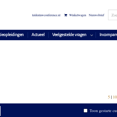
leidenlawconference.nl
Winkelwagen
Nieuwsbrief
tieopleidingen
Actueel
Veelgestelde vragen
Incompan
5
|
10
Toon gestarte cu