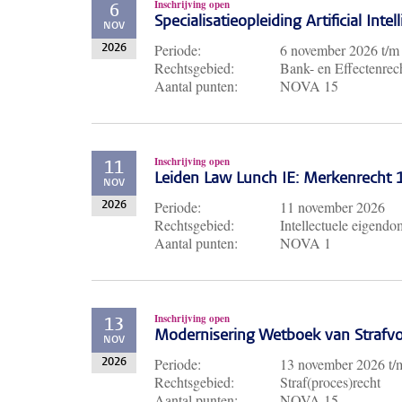
Inschrijving open
6
Specialisatieopleiding Artificial Inte
NOV
Periode:
6 november 2026
t/
2026
Rechtsgebied:
Bank- en Effectenrech
Aantal punten:
NOVA 15
Inschrijving open
11
Leiden Law Lunch IE: Merkenrecht
NOV
Periode:
11 november 2026
2026
Rechtsgebied:
Intellectuele eigendo
Aantal punten:
NOVA 1
Inschrijving open
13
Modernisering Wetboek van Strafvo
NOV
Periode:
13 november 2026
t
2026
Rechtsgebied:
Straf(proces)recht
Aantal punten:
NOVA 15