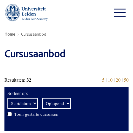
Home
Cursusaanbod
Cursusaanbod
32
Resultaten:
5
|
10
|
20
|
50
Sorteer op:
Toon gestarte cursussen