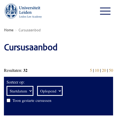
Home
Cursusaanbod
Cursusaanbod
32
Resultaten:
5
|
10
|
20
|
50
Sorteer op:
Toon gestarte cursussen