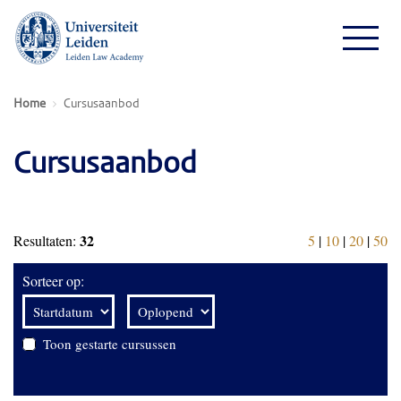
Home
Cursusaanbod
Cursusaanbod
32
Resultaten:
5
|
10
|
20
|
50
Sorteer op:
Toon gestarte cursussen