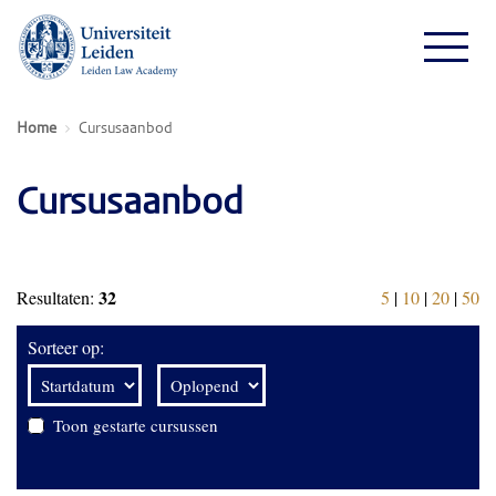
Home
Cursusaanbod
Cursusaanbod
32
Resultaten:
5
|
10
|
20
|
50
Sorteer op:
Toon gestarte cursussen