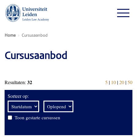
Home
Cursusaanbod
Cursusaanbod
32
Resultaten:
5
|
10
|
20
|
50
Sorteer op:
Toon gestarte cursussen