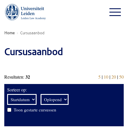
Home
Cursusaanbod
Cursusaanbod
32
Resultaten:
5
|
10
|
20
|
50
Sorteer op:
Toon gestarte cursussen