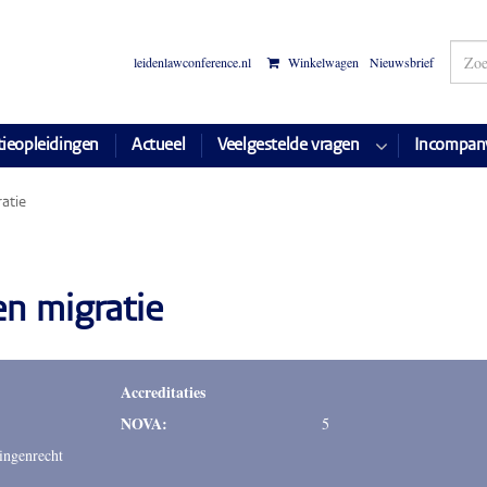
leidenlawconference.nl
Winkelwagen
Nieuwsbrief
tieopleidingen
Actueel
Veelgestelde vragen
Incompan
atie
n migratie
Accreditaties
NOVA:
5
ingenrecht