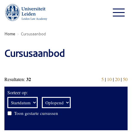
Home
Cursusaanbod
Cursusaanbod
32
Resultaten:
5
|
10
|
20
|
50
Sorteer op:
Toon gestarte cursussen