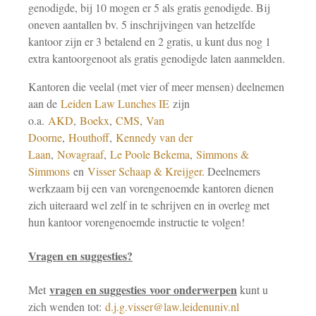
genodigde, bij 10 mogen er 5 als gratis genodigde. Bij
oneven aantallen bv. 5 inschrijvingen van hetzelfde
kantoor zijn er 3 betalend en 2 gratis, u kunt dus nog 1
extra kantoorgenoot als gratis genodigde laten aanmelden.
Kantoren die veelal (met vier of meer mensen) deelnemen
aan de
Leiden Law Lunches IE
zijn
o.a.
AKD
,
Boekx
,
CMS
,
Van
Doorne
,
Houthoff
,
Kennedy van der
Laan
,
Novagraaf
,
Le Poole Bekema
,
Simmons &
Simmons
en
Visser Schaap & Kreijger
. Deelnemers
werkzaam bij een van vorengenoemde kantoren dienen
zich uiteraard wel zelf in te schrijven en in overleg met
hun kantoor vorengenoemde instructie te volgen!
Vragen en suggesties?
vragen en suggesties
voor onderwerpen
Met
kunt u
zich wenden tot:
d.j.g.visser@law.leidenuniv.nl