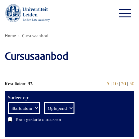
Home
Cursusaanbod
Cursusaanbod
32
Resultaten:
5
|
10
|
20
|
50
Sorteer op:
Toon gestarte cursussen