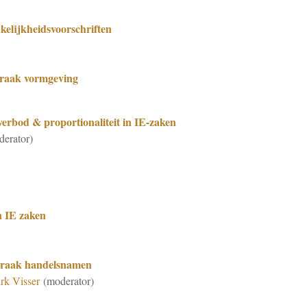
nkelijkheidsvoorschriften
praak vormgeving
 verbod & proportionaliteit in IE-zaken
erator)
 IE zaken
praak handelsnamen
rk Visser
(moderator)