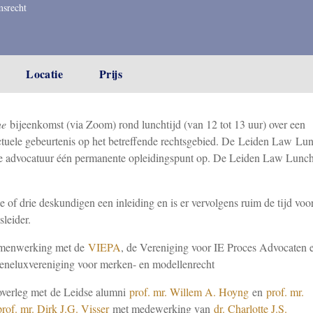
msrecht
Locatie
Prijs
ne
bijeenkomst (via Zoom) rond lunchtijd (van 12 tot 13 uur) over een
ctuele gebeurtenis op het betreffende rechtsgebied. De Leiden Law Lu
t de advocatuur één permanente opleidingspunt op. De Leiden Law Lunc
f drie deskundigen een inleiding en is er vervolgens ruim de tijd voo
leider.
amenwerking met de
VIEPA
, de Vereniging voor IE Proces Advocaten 
eneluxvereniging voor merken- en modellenrecht
overleg met de Leidse alumni
prof. mr. Willem A. Hoyng
en
prof. mr.
prof. mr. Dirk J.G. Visser
met medewerking van
dr. Charlotte J.S.