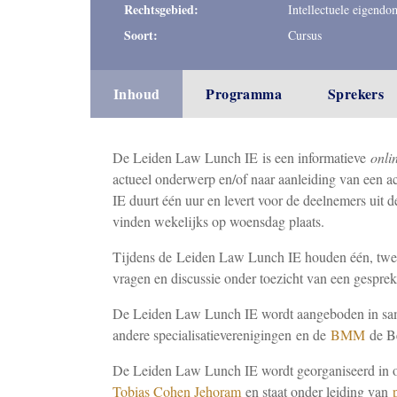
Rechtsgebied:
Intellectuele eigendo
Soort:
Cursus
Inhoud
Programma
Sprekers
De Leiden Law Lunch IE is een informatieve
onli
actueel onderwerp en/of naar aanleiding van een a
IE duurt één uur en levert voor de deelnemers ui
vinden wekelijks op woensdag plaats.
Tijdens de Leiden Law Lunch IE houden één, twee o
vragen en discussie onder toezicht van een gespreks
De Leiden Law Lunch IE wordt aangeboden in s
andere specialisatieverenigingen en de
BMM
de B
De Leiden Law Lunch IE wordt georganiseerd in 
Tobias Cohen Jehoram
en staat onder leiding van