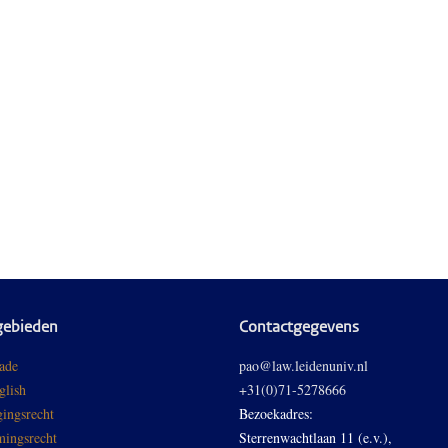
gebieden
Contactgegevens
ade
pao@law.leidenuniv.nl
glish
+31(0)71-5278666
ingsrecht
Bezoekadres:
ingsrecht
Sterrenwachtlaan 11 (e.v.),