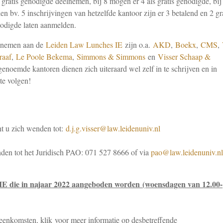
gratis genodigde deelnemen, bij 8 mogen er 4 als gratis genodigde, bij
en bv. 5 inschrijvingen van hetzelfde kantoor zijn er 3 betalend en 2 gra
nodigde laten aanmelden.
elnemen aan de
Leiden Law Lunches IE
zijn o.a.
AKD
,
Boekx
,
CMS
,
raaf
,
Le Poole Bekema
,
Simmons & Simmons
en
Visser Schaap &
noemde kantoren dienen zich uiteraard wel zelf in te schrijven en in
te volgen!
t u zich wenden tot:
d.j.g.visser@law.leidenuniv.nl
den tot het Juridisch PAO: 071 527 8666 of via
pao@law.leidenuniv.nl
 IE die in najaar 2022 aangeboden worden (woensdagen van 12.00-
ijeenkomsten, klik voor meer informatie op desbetreffende