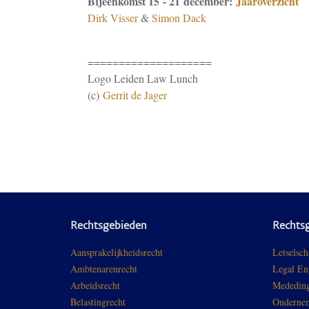
Bijeenkomst 15 - 21 december:
Jaaroverzicht
Dirk Visser
&
Simon Dack
====================
Logo Leiden Law Lunch
(c)
Gerrit de Jager
Rechtsgebieden
Rechts
Aansprakelijkheidsrecht
Letselsch
Ambtenarenrecht
Legal En
Arbeidsrecht
Mededing
Belastingrecht
Ondernem