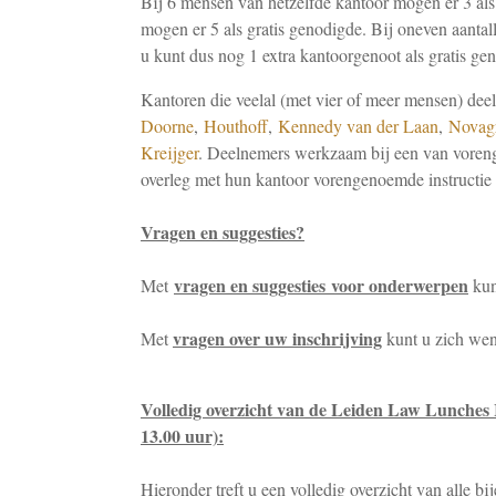
Bij 6 mensen van hetzelfde kantoor mogen er 3 als 
mogen er 5 als gratis genodigde. Bij oneven aantall
u kunt dus nog 1 extra kantoorgenoot als gratis ge
Kantoren die veelal (met vier of meer mensen) de
Doorne
,
Houthoff
,
Kennedy van der Laan
,
Novag
Kreijger
. Deelnemers werkzaam bij een van vorenge
overleg met hun kantoor vorengenoemde instructie 
Vragen en suggesties?
vragen en suggesties
voor onderwerpen
Met
kun
vragen over uw inschrijving
Met
kunt u zich wen
Volledig overzicht van de Leiden Law Lunches
13.00 uur):
Hieronder treft u een volledig overzicht van alle b