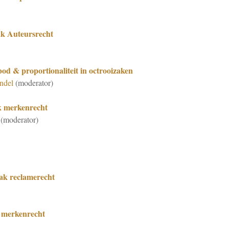
ak Auteursrecht
bod & proportionaliteit in octrooizaken
jndel
(moderator)
k merkenrecht
(moderator)
ak reclamerecht
t merkenrecht