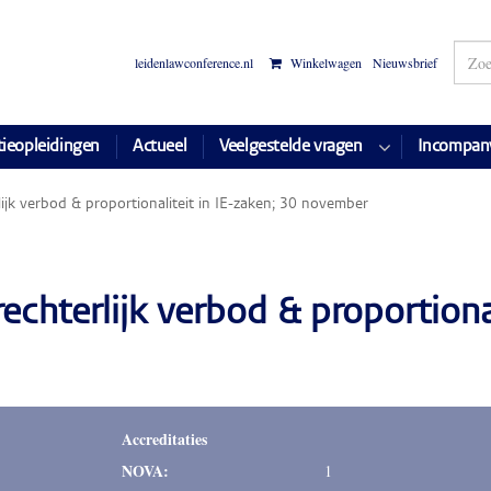
leidenlawconference.nl
Winkelwagen
Nieuwsbrief
tieopleidingen
Actueel
Veelgestelde vragen
Incompan
ijk verbod & proportionaliteit in IE-zaken; 30 november
chterlijk verbod & proportional
Accreditaties
NOVA:
1