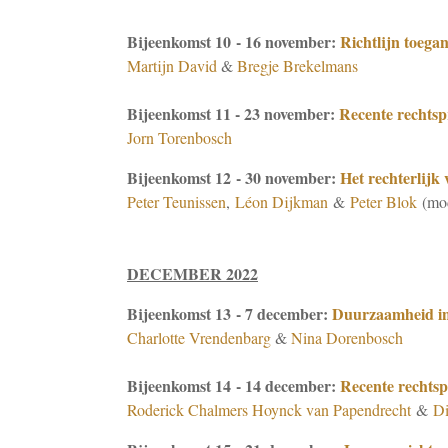
Bijeenkomst 10 - 16 november:
Richtlijn toega
Martijn David
&
Bregje Brekelmans
Bijeenkomst 11 - 23 november:
Recente rechts
Jorn Torenbosch
Bijeenkomst 12 - 30 november:
Het rechterlijk
Peter Teunissen
,
Léon Dijkman
&
Peter Blok
(mod
DECEMBER 2022
Bijeenkomst 13 - 7 december:
Duurzaamheid in
Charlotte Vrendenbarg
&
Nina Dorenbosch
Bijeenkomst 14 - 14 december:
Recente rechts
Roderick Chalmers Hoynck van Papendrecht
&
Di