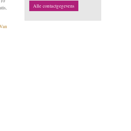
 10
Alle contactgegevens
tis,
Van