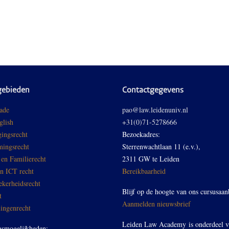
gebieden
Contactgegevens
ade
pao@law.leidenuniv.nl
glish
+31(0)71-5278666
ingsrecht
Bezoekadres:
ingsrecht
Sterrenwachtlaan 11 (e.v.),
 en Familierecht
2311 GW te Leiden
en ICT recht
Bereikbaarheid
ekerheidsrecht
Blijf op de hoogte van ons cursusaan
t
Aanmelden nieuwsbrief
ingenrecht
Leiden Law Academy is onderdeel 
gsmogelijkheden: