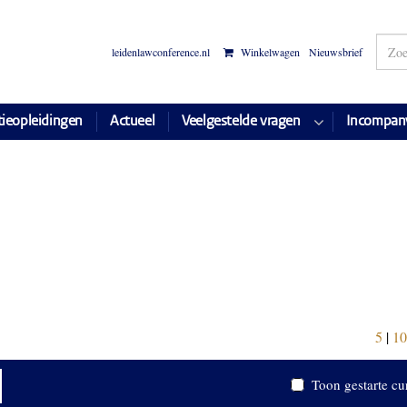
leidenlawconference.nl
Winkelwagen
Nieuwsbrief
tieopleidingen
Actueel
Veelgestelde vragen
Incompan
5
|
10
Toon gestarte cu