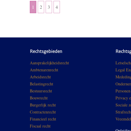
1
2
3
4
Rechtsgebieden
Rechts
Aansprakelijkheidsrecht
Letselsch
Ambtenarenrecht
Legal En
Arbeidsrecht
Mededing
Belastingrecht
Ondernem
Bestuursrecht
Personen
Bouwrecht
Privacy 
Burgerlijk recht
Sociale z
Contractenrecht
Strafrech
Financieel recht
Vreemdel
Fiscaal recht
Opleidin