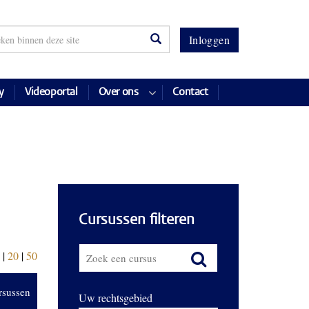
Inloggen
y
Videoportal
Over ons
Contact
Cursussen filteren
|
20
|
50
rsussen
Uw rechtsgebied