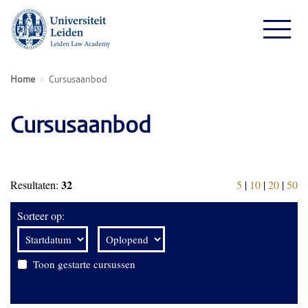
Home
Cursusaanbod
Cursusaanbod
32
Resultaten:
5
|
10
|
20
|
50
Sorteer op:
Toon gestarte cursussen