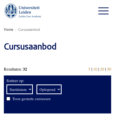
Home
Cursusaanbod
Cursusaanbod
32
Resultaten:
5
|
10
|
20
|
50
Sorteer op:
Toon gestarte cursussen