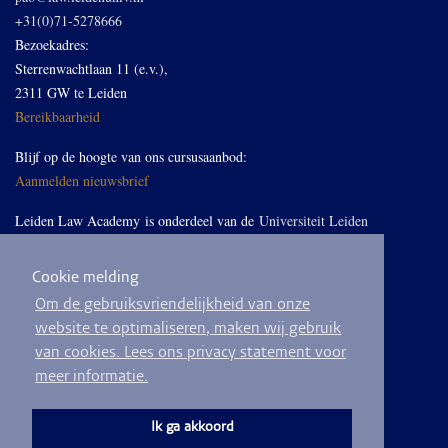
+31(0)71-5278666
Bezoekadres:
Sterrenwachtlaan 11 (e.v.),
2311 GW te Leiden
Bereikbaarheid
Blijf op de hoogte van ons cursusaanbod:
Aanmelden nieuwsbrief
Leiden Law Academy is onderdeel van de
Universiteit Leiden
Cookie melding
Volg ons op LinkedIn
Om de gebruiksvriendelijkheid van onze
website te optimaliseren, maken wij gebruik
van cookies. Lees ons privacy statement voor
meer informatie.
© 2026
Privacyverklaring
Algemene voorwaarden
Sitemap
Ik ga akkoord
Ontwikkeld door
BEND crm