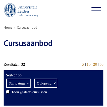
Home
Cursusaanbod
Cursusaanbod
32
Resultaten:
5
|
10
|
20
|
50
Sorteer op:
Toon gestarte cursussen