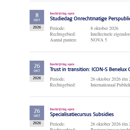
Inschrijving open
8
Studiedag Onrechtmatige Perspubli
OKT
Periode:
8 oktober 2026
2026
Rechtsgebied:
Intellectuele eigendo
Aantal punten:
NOVA 5
Inschrijving open
26
Trust in transition: ICON-S Benelux
OKT
Periode:
26 oktober 2026
t/m
2026
Rechtsgebied:
Internationaal Publie
Inschrijving open
26
Specialisatiecursus Subsidies
OKT
Periode:
26 oktober 2026
t/m
2026
Rechtsgebied:
Bestuurs(proces)recht