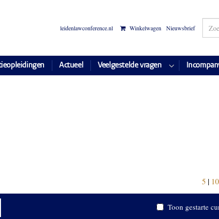
leidenlawconference.nl
Winkelwagen
Nieuwsbrief
tieopleidingen
Actueel
Veelgestelde vragen
Incompan
5
|
10
Toon gestarte cu