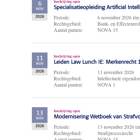
Inschrijving open
6
Specialisatieopleiding Artificial Inte
NOV
Periode:
6 november 2026
t/
2026
Rechtsgebied:
Bank- en Effectenrech
Aantal punten:
NOVA 15
Inschrijving open
11
Leiden Law Lunch IE: Merkenrecht
NOV
Periode:
11 november 2026
2026
Rechtsgebied:
Intellectuele eigendo
Aantal punten:
NOVA 1
Inschrijving open
13
Modernisering Wetboek van Strafvo
NOV
Periode:
13 november 2026
t
2026
Rechtsgebied:
Straf(proces)recht
Aantal punten:
NOVA 15