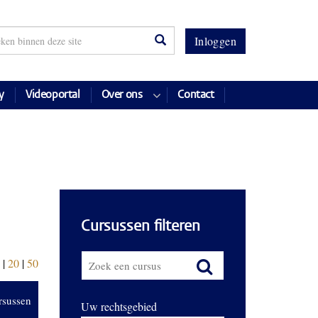
Inloggen
y
Videoportal
Over ons
Contact
Cursussen filteren
|
20
|
50
rsussen
Uw rechtsgebied