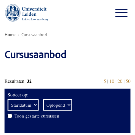
Home
Cursusaanbod
Cursusaanbod
32
Resultaten:
5
|
10
|
20
|
50
Sorteer op:
Toon gestarte cursussen