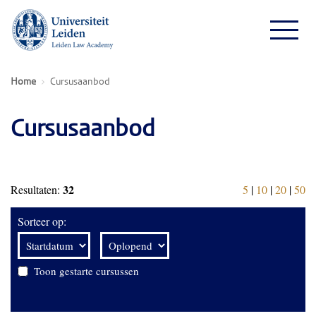
Home
Cursusaanbod
Cursusaanbod
32
Resultaten:
5
|
10
|
20
|
50
Sorteer op:
Toon gestarte cursussen