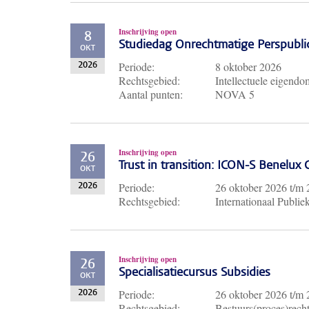
Inschrijving open
8
Studiedag Onrechtmatige Perspubli
OKT
Periode:
8 oktober 2026
2026
Rechtsgebied:
Intellectuele eigendo
Aantal punten:
NOVA 5
Inschrijving open
26
Trust in transition: ICON-S Benelux
OKT
Periode:
26 oktober 2026
t/m
2026
Rechtsgebied:
Internationaal Publie
Inschrijving open
26
Specialisatiecursus Subsidies
OKT
Periode:
26 oktober 2026
t/m
2026
Rechtsgebied:
Bestuurs(proces)recht