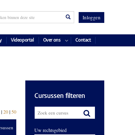
Inloggen
y
Videoportal
Over ons
Contact
Cursussen filteren
|
20
|
50
rsussen
Uw rechtsgebied