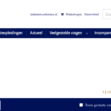
leidenlawconference.nl
Winkelwagen
Nieuwsbrief
tieopleidingen
Actueel
Veelgestelde vragen
Incompan
5
|
10
Toon gestarte cu