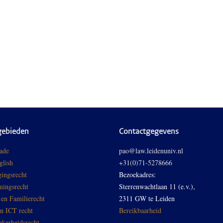
gebieden
Contactgegevens
ade
pao@law.leidenuniv.nl
glish
+31(0)71-5278666
ingsrecht
Bezoekadres:
ingsrecht
Sterrenwachtlaan 11 (e.v.),
 en Familierecht
2311 GW te Leiden
en ICT recht
Bereikbaarheid
ekerheidsrecht