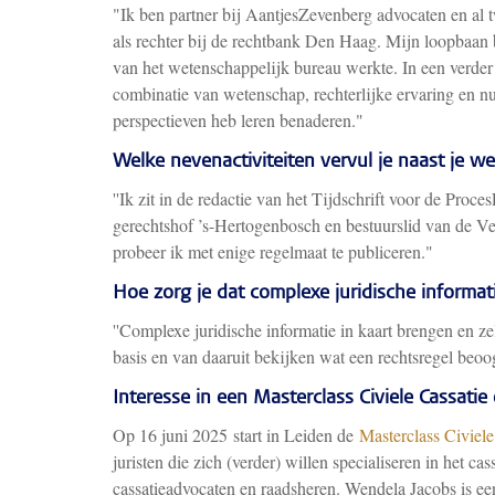
"Ik ben partner bij AantjesZevenberg advocaten en al tw
als rechter bij de rechtbank Den Haag. Mijn loopbaan b
van het wetenschappelijk bureau werkte. In een verder
combinatie van wetenschap, rechterlijke ervaring en nu 
perspectieven heb leren benaderen."
Welke nevenactiviteiten vervul je naast je we
''Ik zit in de redactie van het Tijdschrift voor de Proc
gerechtshof ’s-Hertogenbosch en bestuurslid van de 
probeer ik met enige regelmaat te publiceren."
Hoe zorg je dat complexe juridische informatie
''Complexe juridische informatie in kaart brengen en zel
basis en van daaruit bekijken wat een rechtsregel beoog
Interesse in een Masterclass Civiele Cassati
Op 16 juni 2025 start in Leiden de
Masterclass Civiele
juristen die zich (verder) willen specialiseren in het ca
cassatieadvocaten en raadsheren. Wendela Jacobs is e