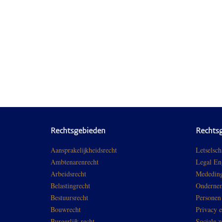
Rechtsgebieden
Rechts
Aansprakelijkheidsrecht
Letselsch
Ambtenarenrecht
Legal En
Arbeidsrecht
Mededing
Belastingrecht
Ondernem
Bestuursrecht
Personen
Bouwrecht
Privacy 
Burgerlijk recht
Sociale z