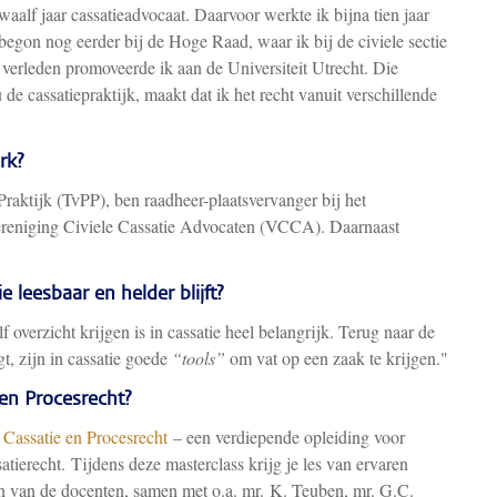
aalf jaar cassatieadvocaat. Daarvoor werkte ik bijna tien jaar
egon nog eerder bij de Hoge Raad, waar ik bij de civiele sectie
 verleden promoveerde ik aan de Universiteit Utrecht. Die
de cassatiepraktijk, maakt dat ik het recht vanuit verschillende
rk?
esPraktijk (TvPP), ben raadheer-plaatsvervanger bij het
Vereniging Civiele Cassatie Advocaten (VCCA). Daarnaast
 leesbaar en helder blijft?
f overzicht krijgen is in cassatie heel belangrijk. Terug naar de
t, zijn in cassatie goede
“tools”
om vat op een zaak te krijgen."
e en Procesrecht?
 Cassatie en Procesrecht
– een verdiepende opleiding voor
ssatierecht. Tijdens deze masterclass krijg je les van ervaren
en van de docenten, samen met o.a. mr. K. Teuben, mr. G.C.