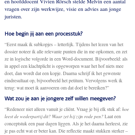
en hoofddocent Vivien Rörsch stelde Melvin een aantal
vragen over zijn werkwijze, visie en advies aan jonge
juristen.
Hoe begin jij aan een processtuk?
“Eerst maak ik subkopjes – letterlijk. Tijdens het lezen van het
dossier noteer ik alle relevante punten die in me opkomen, en zet
ze in logische volgorde in een Word-document. Bijvoorbeeld: als
in appel een klachtplicht is opgeworpen waar het hof niets mee
doet, dan wordt dat een kopje. Daarna schrijf ik het gewenste
eindresultaat op, bijvoorbeeld het petitum. Vervolgens werk ik
terug: wat moet ik aanvoeren om dat doel te bereiken?”
Wat zou je aan je jongere zelf willen meegeven?
“Redeneer niet alleen vanuit je cliënt. Vraag je bij elk stuk af:
hoe
leest de wederpartij dit? Waar zet hij zijn rode pen?
Laat een
conceptstuk een paar dagen liggen. Als je het daarna herleest, zie
je pas echt wat er beter kan. Die reflectie maakt stukken sterker –