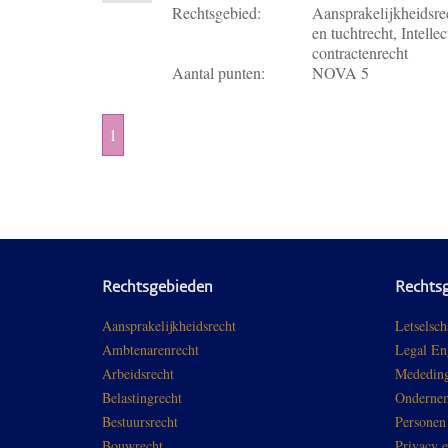
Rechtsgebied:
Aansprakelijkheidsrec
en tuchtrecht, Intell
contractenrecht
Aantal punten:
NOVA 5
1
Rechtsgebieden
Rechts
Aansprakelijkheidsrecht
Letselsch
Ambtenarenrecht
Legal En
Arbeidsrecht
Mededing
Belastingrecht
Ondernem
Bestuursrecht
Personen
Bouwrecht
Privacy 