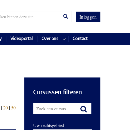
Inloggen
y
Videoportal
Over ons
Contact
Cursussen filteren
|
20
|
50
Uw rechtsgebied