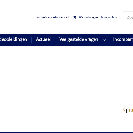
leidenlawconference.nl
Winkelwagen
Nieuwsbrief
tieopleidingen
Actueel
Veelgestelde vragen
Incompan
5
|
10