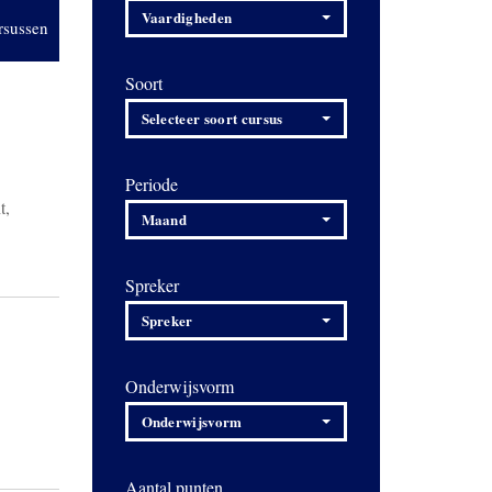
Vaardigheden
rsussen
Soort
Selecteer soort cursus
Periode
t,
Maand
Spreker
Spreker
Onderwijsvorm
Onderwijsvorm
Aantal punten