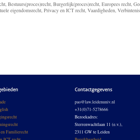
ht, Bestuurs(proces)recht, Burgerlijk(proces)recht, Europees recht, Ge
ectuele eigendomsrecht, Privacy en ICT recht, Vaardigheden, Verbinteni
gebieden
Contactgegevens
ade
pao@law.leidenuniv.nl
glish
+31(0)71-5278666
ingsrecht
Bezoekadres:
ingsrecht
Sterrenwachtlaan 11 (e.v.),
 en Familierecht
2311 GW te Leiden
en ICT recht
Bereikbaarheid