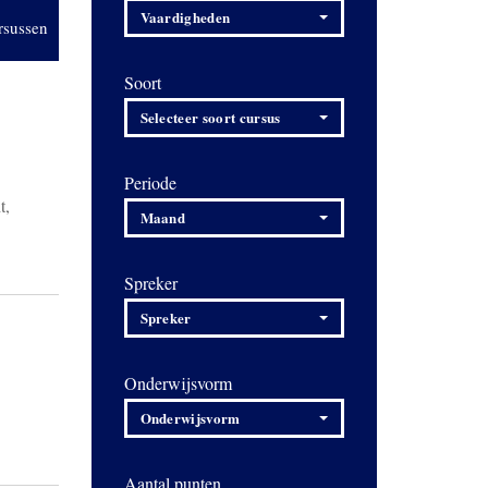
Vaardigheden
rsussen
Soort
Selecteer soort cursus
Periode
t,
Maand
Spreker
Spreker
Onderwijsvorm
Onderwijsvorm
Aantal punten