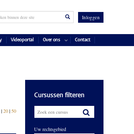
Inloggen
y
Videoportal
Over ons
Contact
Cursussen filteren
|
20
|
50
Uw rechtsgebied