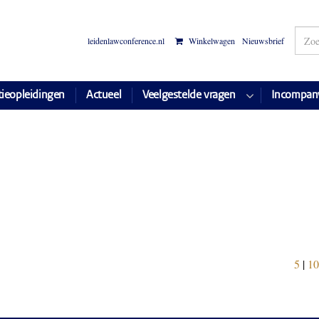
leidenlawconference.nl
Winkelwagen
Nieuwsbrief
tieopleidingen
Actueel
Veelgestelde vragen
Incompan
5
|
10