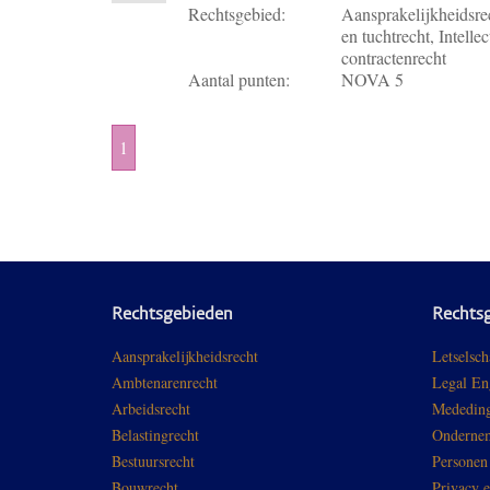
Rechtsgebied:
Aansprakelijkheidsrec
en tuchtrecht, Intell
contractenrecht
Aantal punten:
NOVA 5
1
Rechtsgebieden
Rechts
Aansprakelijkheidsrecht
Letselsch
Ambtenarenrecht
Legal En
Arbeidsrecht
Mededing
Belastingrecht
Ondernem
Bestuursrecht
Personen
Bouwrecht
Privacy 