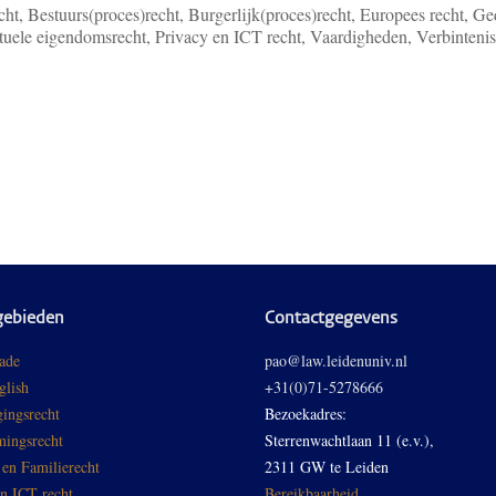
ht, Bestuurs(proces)recht, Burgerlijk(proces)recht, Europees recht, Ge
ectuele eigendomsrecht, Privacy en ICT recht, Vaardigheden, Verbinteni
gebieden
Contactgegevens
ade
pao@law.leidenuniv.nl
glish
+31(0)71-5278666
ingsrecht
Bezoekadres:
ingsrecht
Sterrenwachtlaan 11 (e.v.),
 en Familierecht
2311 GW te Leiden
en ICT recht
Bereikbaarheid