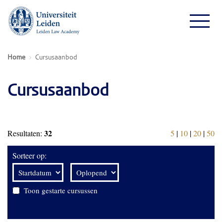
Home
Cursusaanbod
Cursusaanbod
32
Resultaten:
5
|
10
|
20
|
50
Sorteer op:
Toon gestarte cursussen