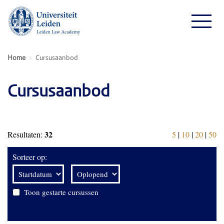
Home
Cursusaanbod
Cursusaanbod
32
Resultaten:
5
|
10
|
20
|
50
Sorteer op:
Toon gestarte cursussen