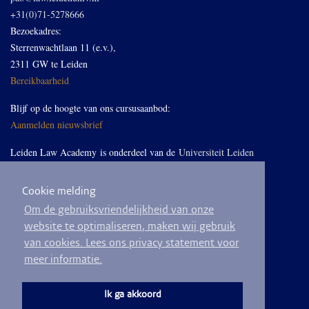
+31(0)71-5278666
Bezoekadres:
Sterrenwachtlaan 11 (e.v.),
2311 GW te Leiden
Bereikbaarheid
Blijf op de hoogte van ons cursusaanbod:
Aanmelden nieuwsbrief
Leiden Law Academy is onderdeel van de
Universiteit Leiden
Cookie melding
Volg ons op LinkedIn
Om de gebruiksvriendelijkheid van onze
website te optimaliseren, maken wij gebruik
van cookies. Lees ons privacy statement voor
meer informatie.
© 2026
Privacyverklaring
Algemene voorwaarden
Sitemap
Ik ga akkoord
Ontwikkeld door
BEND crm