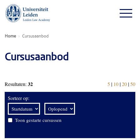
Home
Cursusaanbod
Cursusaanbod
32
Resultaten:
5
|
10
|
20
|
50
Sorteer op:
Toon gestarte cursussen