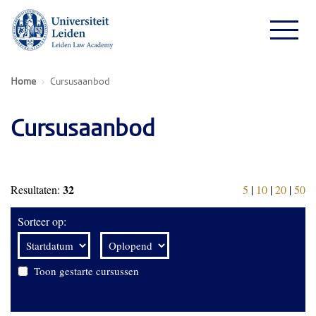
Home
Cursusaanbod
Cursusaanbod
32
Resultaten:
5
|
10
|
20
|
50
Sorteer op:
Toon gestarte cursussen