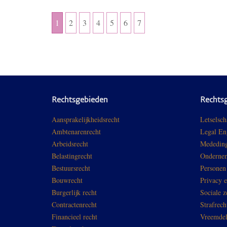
1
2
3
4
5
6
7
Rechtsgebieden
Rechts
Aansprakelijkheidsrecht
Letselsch
Ambtenarenrecht
Legal En
Arbeidsrecht
Mededing
Belastingrecht
Ondernem
Bestuursrecht
Personen
Bouwrecht
Privacy 
Burgerlijk recht
Sociale z
Contractenrecht
Strafrech
Financieel recht
Vreemdel