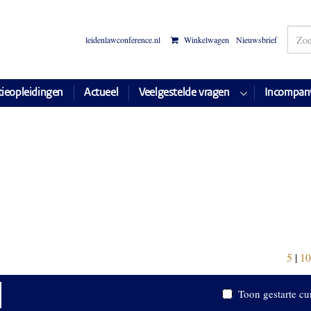
leidenlawconference.nl
Winkelwagen
Nieuwsbrief
tieopleidingen
Actueel
Veelgestelde vragen
Incompan
5
|
10
Toon gestarte cu