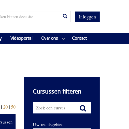
Inloggen
y
Videoportal
Over ons
Contact
Cursussen filteren
|
20
|
50
rsussen
Uw rechtsgebied