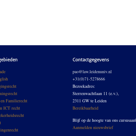
gebieden
Contactgegevens
ade
pao@law.leidenuniv.nl
glish
+31(0)71-5278666
ingsrecht
Bezoekadres:
ingsrecht
Sterrenwachtlaan 11 (e.v.),
 en Familierecht
2311 GW te Leiden
en ICT recht
Bereikbaarheid
ekerheidsrecht
Blijf op de hoogte van ons cursusaan
t
Aanmelden nieuwsbrief
ingenrecht