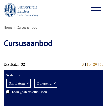
Home
Cursusaanbod
Cursusaanbod
32
Resultaten:
5
|
10
|
20
|
50
Sorteer op:
Toon gestarte cursussen