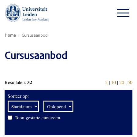
Home
Cursusaanbod
Cursusaanbod
32
Resultaten:
5
|
10
|
20
|
50
Sorteer op:
Toon gestarte cursussen