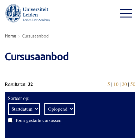
Home
Cursusaanbod
Cursusaanbod
32
Resultaten:
5
|
10
|
20
|
50
Sorteer op:
Toon gestarte cursussen