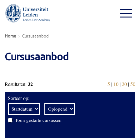
Home
Cursusaanbod
Cursusaanbod
32
Resultaten:
5
|
10
|
20
|
50
Sorteer op:
Toon gestarte cursussen