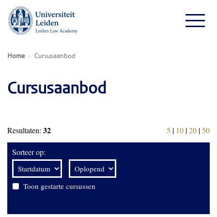
Home
Cursusaanbod
Cursusaanbod
32
Resultaten:
5
|
10
|
20
|
50
Sorteer op:
Toon gestarte cursussen