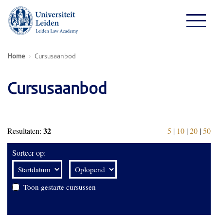
Home
Cursusaanbod
Cursusaanbod
32
Resultaten:
5
|
10
|
20
|
50
Sorteer op:
Toon gestarte cursussen