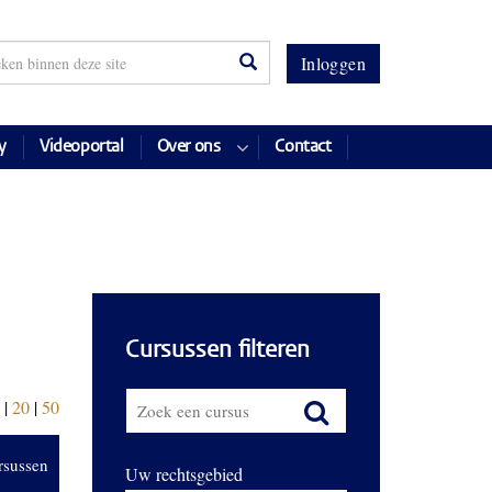
Inloggen
y
Videoportal
Over ons
Contact
Cursussen filteren
|
20
|
50
rsussen
Uw rechtsgebied