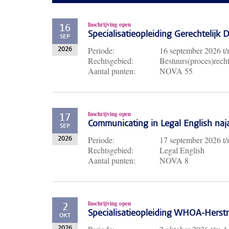
Inschrijving open
16
Specialisatieopleiding Gerechtelijk
SEP
Periode:
16 september 2026
t
2026
Rechtsgebied:
Bestuurs(proces)recht
Aantal punten:
NOVA 55
Inschrijving open
17
Communicating in Legal English naj
SEP
Periode:
17 september 2026
t
2026
Rechtsgebied:
Legal English
Aantal punten:
NOVA 8
Inschrijving open
2
Specialisatieopleiding WHOA-Herst
OKT
2026