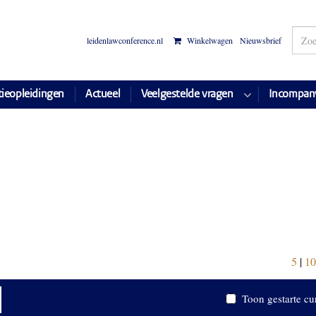
leidenlawconference.nl
Winkelwagen
Nieuwsbrief
tieopleidingen
Actueel
Veelgestelde vragen
Incompan
5
|
10
Toon gestarte cu