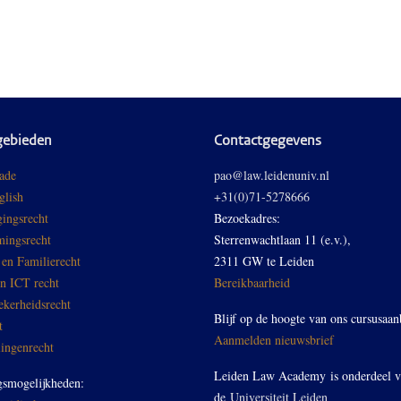
gebieden
Contactgegevens
ade
pao@law.leidenuniv.nl
glish
+31(0)71-5278666
ingsrecht
Bezoekadres:
ingsrecht
Sterrenwachtlaan 11 (e.v.),
 en Familierecht
2311 GW te Leiden
en ICT recht
Bereikbaarheid
ekerheidsrecht
Blijf op de hoogte van ons cursusaan
t
Aanmelden nieuwsbrief
ingenrecht
Leiden Law Academy is onderdeel 
gsmogelijkheden:
de
Universiteit Leiden