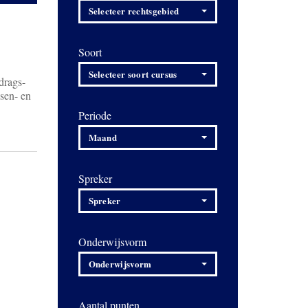
Selecteer rechtsgebied
Soort
Selecteer soort cursus
drags-
ssen- en
Periode
Maand
Spreker
Spreker
Onderwijsvorm
Onderwijsvorm
Aantal punten