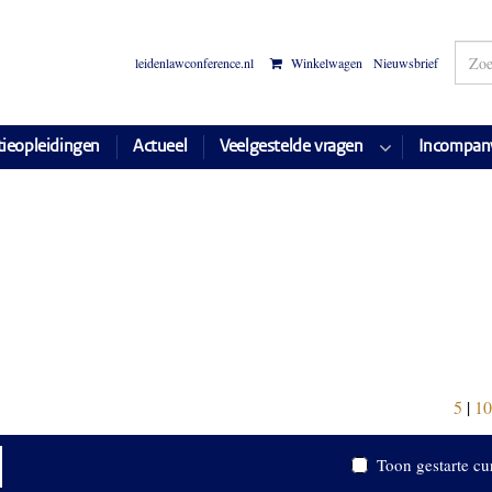
leidenlawconference.nl
Winkelwagen
Nieuwsbrief
tieopleidingen
Actueel
Veelgestelde vragen
Incompan
5
|
10
Toon gestarte cu