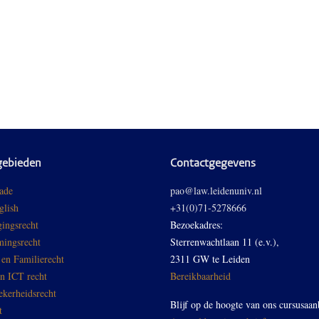
gebieden
Contactgegevens
ade
pao@law.leidenuniv.nl
glish
+31(0)71-5278666
ingsrecht
Bezoekadres:
ingsrecht
Sterrenwachtlaan 11 (e.v.),
 en Familierecht
2311 GW te Leiden
en ICT recht
Bereikbaarheid
ekerheidsrecht
Blijf op de hoogte van ons cursusaan
t