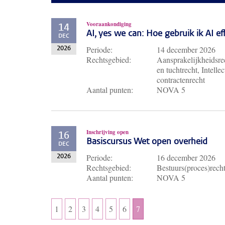
Vooraankondiging
14
AI, yes we can: Hoe gebruik ik AI e
DEC
Periode:
14 december 2026
2026
Rechtsgebied:
Aansprakelijkheidsrec
en tuchtrecht, Intell
contractenrecht
Aantal punten:
NOVA 5
Inschrijving open
16
Basiscursus Wet open overheid
DEC
Periode:
16 december 2026
2026
Rechtsgebied:
Bestuurs(proces)rech
Aantal punten:
NOVA 5
1
2
3
4
5
6
7