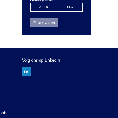
0 - 10
11 +
Filters wissen
Volg ons op LinkedIn
bod: