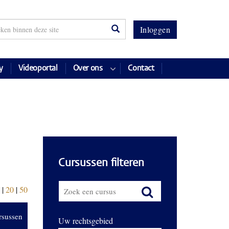
Inloggen
y
Videoportal
Over ons
Contact
Cursussen filteren
|
20
|
50
rsussen
Uw rechtsgebied