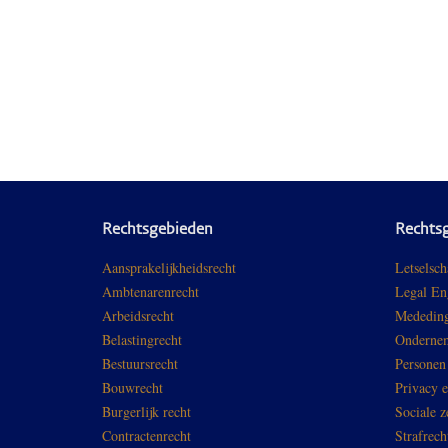
Rechtsgebieden
Rechts
Aansprakelijkheidsrecht
Letselsch
Ambtenarenrecht
Legal En
Arbeidsrecht
Mededing
Belastingrecht
Ondernem
Bestuursrecht
Personen
Bouwrecht
Privacy 
Burgerlijk recht
Sociale z
Contractenrecht
Strafrech