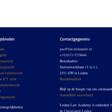
gebieden
Contactgegevens
ade
pao@law.leidenuniv.nl
glish
+31(0)71-5278666
ingsrecht
Bezoekadres:
ingsrecht
Sterrenwachtlaan 11 (e.v.),
 en Familierecht
2311 GW te Leiden
en ICT recht
Bereikbaarheid
ekerheidsrecht
Blijf op de hoogte van ons cursusaan
t
Aanmelden nieuwsbrief
ingenrecht
Leiden Law Academy is onderdeel 
gsmogelijkheden:
de
Universiteit Leiden