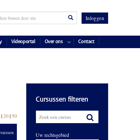
Inloggen
y
Videoportal
Over ons
Contact
Cursussen filteren
|
20
|
50
rsussen
Uw rechtsgebied