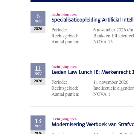
Inschrijving open
6
Specialisatieopleiding Artificial Inte
NOV
Periode:
6 november 2026
t/
2026
Rechtsgebied:
Bank- en Effectenrech
Aantal punten:
NOVA 15
Inschrijving open
11
Leiden Law Lunch IE: Merkenrecht
NOV
Periode:
11 november 2026
2026
Rechtsgebied:
Intellectuele eigendo
Aantal punten:
NOVA 1
Inschrijving open
13
Modernisering Wetboek van Strafvo
NOV
2026