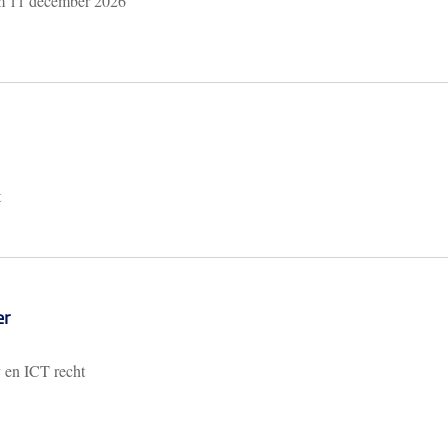
/m
11 december 2026
t
er
y en ICT recht