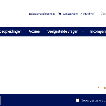
leidenlawconference.nl
Winkelwagen
Nieuwsbrief
tieopleidingen
Actueel
Veelgestelde vragen
Incompan
5
|
10
Toon gestarte cu