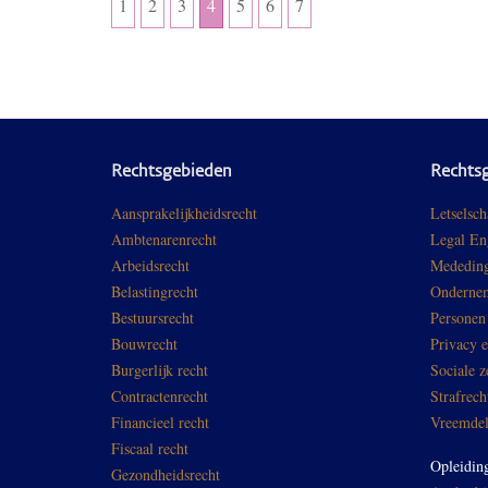
1
2
3
4
5
6
7
Rechtsgebieden
Rechts
Aansprakelijkheidsrecht
Letselsch
Ambtenarenrecht
Legal En
Arbeidsrecht
Mededing
Belastingrecht
Ondernem
Bestuursrecht
Personen
Bouwrecht
Privacy 
Burgerlijk recht
Sociale z
Contractenrecht
Strafrech
Financieel recht
Vreemdel
Fiscaal recht
Opleidin
Gezondheidsrecht