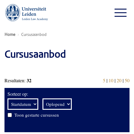
Home
Cursusaanbod
Cursusaanbod
32
Resultaten:
5
|
10
|
20
|
50
Sorteer op:
Toon gestarte cursussen