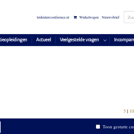
leidenlawconference.nl
Winkelwagen
Nieuwsbrief
tieopleidingen
Actueel
Veelgestelde vragen
Incompan
5
|
10
Toon gestarte cu