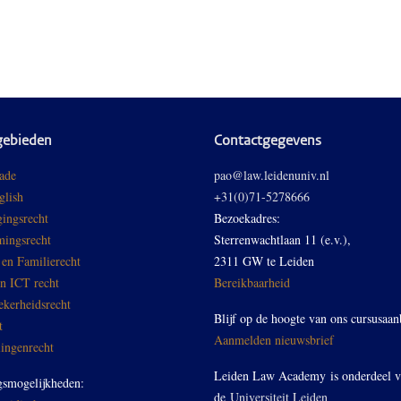
gebieden
Contactgegevens
ade
pao@law.leidenuniv.nl
glish
+31(0)71-5278666
ingsrecht
Bezoekadres:
ingsrecht
Sterrenwachtlaan 11 (e.v.),
 en Familierecht
2311 GW te Leiden
en ICT recht
Bereikbaarheid
ekerheidsrecht
Blijf op de hoogte van ons cursusaan
t
Aanmelden nieuwsbrief
ingenrecht
Leiden Law Academy is onderdeel 
gsmogelijkheden:
de
Universiteit Leiden