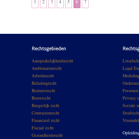
1
2
3
4
5
6
7
Rechtsgebieden
Rechts
Aansprakelijkheidsrecht
Letselsch
Ambtenarenrecht
Legal En
Arbeidsrecht
Mededing
Belastingrecht
Ondernem
Bestuursrecht
Personen
Bouwrecht
Privacy 
Burgerlijk recht
Sociale z
Contractenrecht
Strafrech
Financieel recht
Vreemdel
Fiscaal recht
Opleidin
Gezondheidsrecht