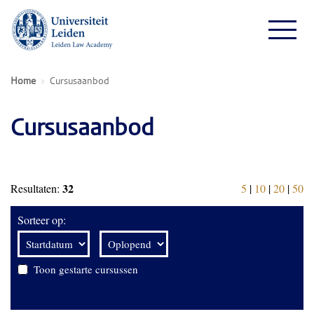
Home
Cursusaanbod
Cursusaanbod
32
Resultaten:
5
|
10
|
20
|
50
Sorteer op:
Toon gestarte cursussen