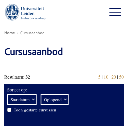
Home
Cursusaanbod
Cursusaanbod
32
Resultaten:
5
|
10
|
20
|
50
Sorteer op:
Toon gestarte cursussen