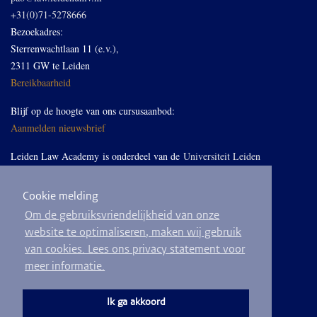
+31(0)71-5278666
Bezoekadres:
Sterrenwachtlaan 11 (e.v.),
2311 GW te Leiden
Bereikbaarheid
Blijf op de hoogte van ons cursusaanbod:
Aanmelden nieuwsbrief
Leiden Law Academy is onderdeel van de
Universiteit Leiden
Cookie melding
Volg ons op LinkedIn
Om de gebruiksvriendelijkheid van onze
website te optimaliseren, maken wij gebruik
van cookies. Lees ons privacy statement voor
meer informatie.
© 2026
Privacyverklaring
Algemene voorwaarden
Sitemap
Ik ga akkoord
Ontwikkeld door
BEND crm