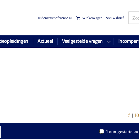
leidenlawconference.nl
Winkelwagen
Nieuwsbrief
tieopleidingen
Actueel
Veelgestelde vragen
Incompan
5
|
10
Toon gestarte cu