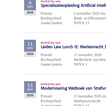
Inschrijving open
6
Specialisatieopleiding Artificial Inte
NOV
Periode:
6 november 2026
t/
2026
Rechtsgebied:
Bank- en Effectenrech
Aantal punten:
NOVA 15
Inschrijving open
11
Leiden Law Lunch IE: Merkenrecht
NOV
Periode:
11 november 2026
2026
Rechtsgebied:
Intellectuele eigendo
Aantal punten:
NOVA 1
Inschrijving open
13
Modernisering Wetboek van Strafvo
NOV
Periode:
13 november 2026
t
2026
Rechtsgebied:
Straf(proces)recht
Aantal punten:
NOVA 15