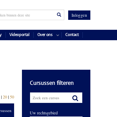
Inloggen
y
Videoportal
Over ons
Contact
Cursussen filteren
|
20
|
50
rsussen
Uw rechtsgebied