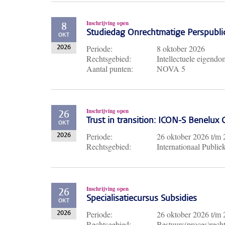
Inschrijving open
8
Studiedag Onrechtmatige Perspubli
OKT
Periode:
8 oktober 2026
2026
Rechtsgebied:
Intellectuele eigendo
Aantal punten:
NOVA 5
Inschrijving open
26
Trust in transition: ICON-S Benelux
OKT
Periode:
26 oktober 2026
t/m
2026
Rechtsgebied:
Internationaal Publie
Inschrijving open
26
Specialisatiecursus Subsidies
OKT
Periode:
26 oktober 2026
t/m
2026
Rechtsgebied:
Bestuurs(proces)recht