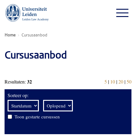
Home
Cursusaanbod
Cursusaanbod
32
Resultaten:
5
|
10
|
20
|
50
Sorteer op:
Toon gestarte cursussen