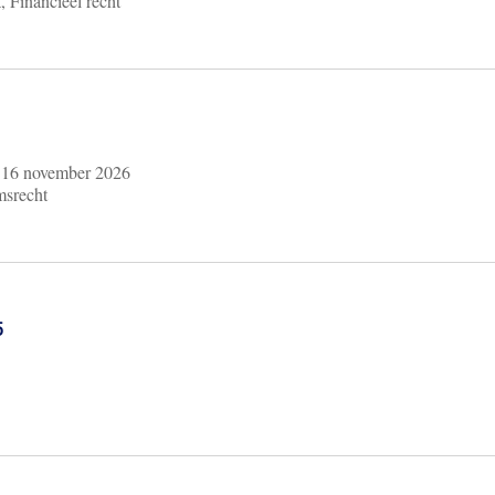
, Financieel recht
m
16 november 2026
msrecht
6