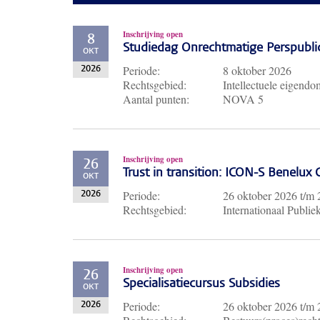
Inschrijving open
8
Studiedag Onrechtmatige Perspubli
OKT
Periode:
8 oktober 2026
2026
Rechtsgebied:
Intellectuele eigendo
Aantal punten:
NOVA 5
Inschrijving open
26
Trust in transition: ICON-S Benelux
OKT
Periode:
26 oktober 2026
t/m
2026
Rechtsgebied:
Internationaal Publie
Inschrijving open
26
Specialisatiecursus Subsidies
OKT
Periode:
26 oktober 2026
t/m
2026