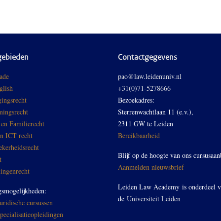
gebieden
Contactgegevens
ade
pao@law.leidenuniv.nl
glish
+31(0)71-5278666
ingsrecht
Bezoekadres:
ingsrecht
Sterrenwachtlaan 11 (e.v.),
 en Familierecht
2311 GW te Leiden
en ICT recht
Bereikbaarheid
ekerheidsrecht
Blijf op de hoogte van ons cursusaan
t
Aanmelden nieuwsbrief
ingenrecht
Leiden Law Academy is onderdeel 
gsmogelijkheden:
de
Universiteit Leiden
ridische cursussen
ecialisatieopleidingen