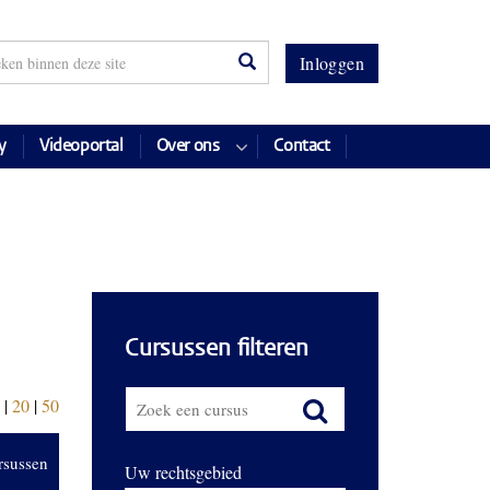
Inloggen
y
Videoportal
Over ons
Contact
Cursussen filteren
|
20
|
50
rsussen
Uw rechtsgebied