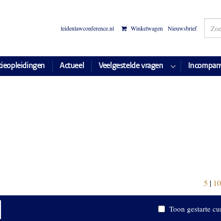
leidenlawconference.nl
Winkelwagen
Nieuwsbrief
tieopleidingen
Actueel
Veelgestelde vragen
Incompan
5
|
10
Toon gestarte cu