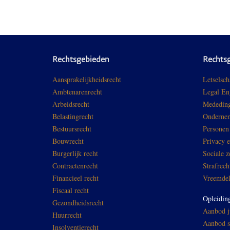
Rechtsgebieden
Rechts
Aansprakelijkheidsrecht
Letselsch
Ambtenarenrecht
Legal En
Arbeidsrecht
Mededing
Belastingrecht
Ondernem
Bestuursrecht
Personen
Bouwrecht
Privacy 
Burgerlijk recht
Sociale z
Contractenrecht
Strafrech
Financieel recht
Vreemdel
Fiscaal recht
Opleidin
Gezondheidsrecht
Aanbod ju
Huurrecht
Aanbod sp
Insolventierecht