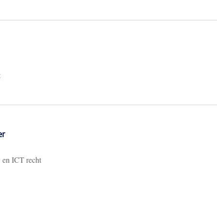
t
er
y en ICT recht