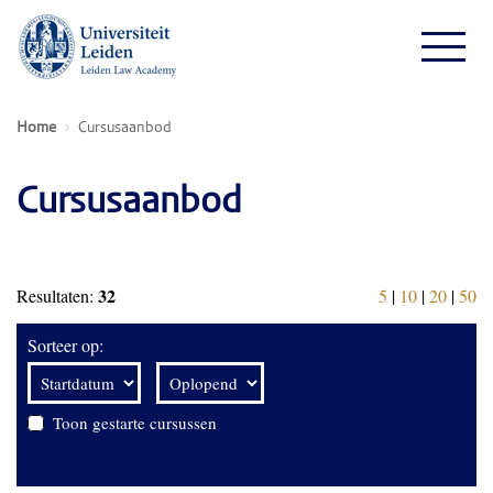
Home
Cursusaanbod
Cursusaanbod
32
Resultaten:
5
|
10
|
20
|
50
Sorteer op:
Toon gestarte cursussen