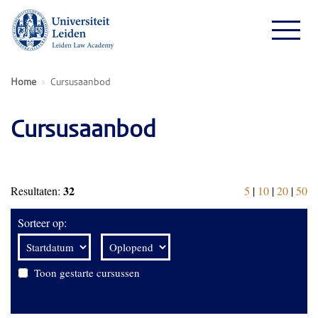
Home
Cursusaanbod
Cursusaanbod
32
Resultaten:
5
|
10
|
20
|
50
Sorteer op:
Toon gestarte cursussen